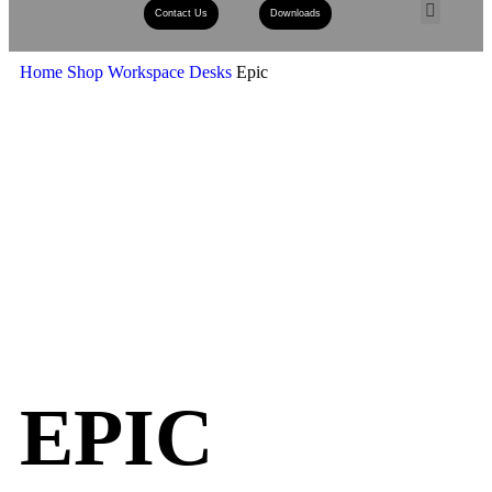
Contact Us
Downloads
Book A Consult
Home
Shop
Workspace
Desks
Epic
EPIC